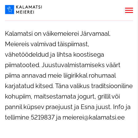
Kalamatsi on väikemeierei Järvamaal.
Meiereis valmivad täispiimast,
vähetöödeldud ja lihtsa koostisega
piimatooted. Juustuvalmistamiseks väärt
piima annavad meie liigirikkal rohumaal
karjatatud kitsed. Täna valikus traditsiooniline
kohupiim, maitsestamata jogurt, grillil või
pannil küpsev praejuust ja Esna juust. Info ja
tellimine 5219837 ja meierei@kalamatsi.ee